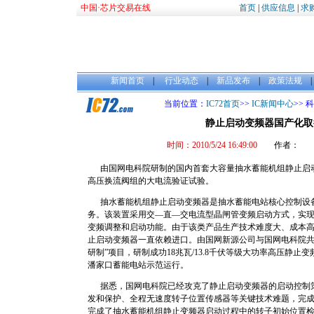
中国·芯片交易在线
首页
|
供应信息
|
求
新闻首页
|
行业动态
|
新品发布
|
政策法规
当前位置：
IC72首页
>>
IC新闻中心
>>
静止启动变频器国产化取
时间：2010/5/24 16:49:00
作者： 来
由国网电科院研制的国内首套大容量抽水蓄能机组静止启动
高压换流阀组的大电流验证试验。
抽水蓄能机组静止启动变频器是抽水蓄能电站核心控制设备
务。该装置采用交—直—交电流型晶闸管变频启动方式，实
变频调整和启动功能。由于该类产品生产技术难度大、成本
止启动变频器一直依赖进口。由国网新源公司与国网电科院共
研制”项目，研制成功18兆瓦/13.8千伏等级大功率高压静
潘家口蓄能电站示范运行。
据悉，国网电科院已经攻克了静止启动变频器的启动控制策
发和保护、全程无速度转子位置传感器等关键技术难题，完
完成了抽水蓄能机组静止变频器启动过程中的转子初始位置