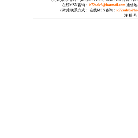
在线MSN咨询：
ic72sale8@hotmail.com
通信地
(深圳)联系方式： 在线MSN咨询：
ic72sale6@ho
注 册 号：
首页
供应信息
求购信息
库存查询
新闻中
A
B
C
D
E
F
G
H
I
J
K
L
M
1A
1B
1C
1D
1E
1F
1G
1H
1I
1J
1K
1L
1M
1N
1O