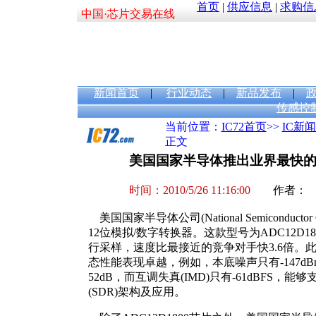
首页
|
供应信息
|
求购信
中国·芯片交易在线
新闻首页
|
行业动态
|
新品发布
|
传感控
当前位置：
IC72首页
>>
IC新
正文
美国国家半导体推出业界最快的
时间：2010/5/26 11:16:00
作者： 
美国国家半导体公司(National Semiconducto
12位模拟/数字转换器。这款型号为ADC12D18
行采样，速度比最接近的竞争对手快3.6倍。
态性能表现卓越，例如，本底噪声只有-147dBm/
52dB，而互调失真(IMD)只有-61dBFS
(SDR)架构及应用。