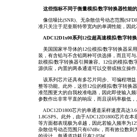
这些指标不同于衡量模拟/数字转换器性能的
像信噪比(SNR)、无杂散信号动态范围(SFDR
准只关注于尼奎斯特带宽内的单调性能，因此
ADC12D1x00系列12位超高速模拟/数字转
美国国家半导体的12位模拟/数字转换器采用散
装，有含铅与不含铅两种可供选择，而且可与ADC10
款模拟/数字转换器引脚兼容。12位的模拟/数
源供应，内置的两条通道可以交替或独立操作
该系列芯片还具有多芯片同步、可编程增益
整等功能。此外，这些12位的模拟/数字转换
准范围更大的自我校准电路，因此即使输入频率
参数作出非常平直的响应，而且误码率极低，只有
ADC12D1800芯片的单通道采样速度高达3.
1.8GSPS。此外，由于ADC12D1800芯片
等方面都表现极为卓越，因此若输入频率为125M
杂散信号动态范围只有67dBc，而有效位数则
的设计，每通道功耗只有2.05W。