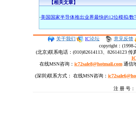
【相关文章】
·
美国国家半导体推出业界最快的12位模拟/数
关于我们
IC
论坛
意见反馈
copyright：(19
(北京)联系电话：(010)82614113、82614123 传
I
在线MSN咨询：
ic72sale8@hotmail.com
通信地
(深圳)联系方式： 在线MSN咨询：
ic72sale6@ho
注 册 号： 
首页
供应信息
求购信息
库存查询
新闻中心
A
B
C
D
E
F
G
H
I
J
K
L
M
N
1A
1B
1C
1D
1E
1F
1G
1H
1I
1J
1K
1L
1M
1N
1