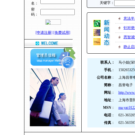
关键字：
名：
密
码：
意法半
针对便
[申请注册]
[免费试用]
恩智浦
静止启
联系人：
马小姐(深
手机
：
150265325
公司名称
：
上海昌誉
简称
：
昌誉电子
网址
：
http://www
地址
：
上海市普陀
MSN
：
ma.yat.012
电话
：
021-36320
传真
：
021-56359