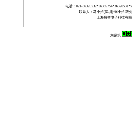
电话：021-36320532*56359754*36320531*5
联系人：马小姐(深圳):刘小姐/段先
上海昌誉电子科技有限公司
您是第
首页
供应信息
求购信息
库存查询
新闻中心
A
B
C
D
E
F
G
H
I
J
K
L
M
N
1A
1B
1C
1D
1E
1F
1G
1H
1I
1J
1K
1L
1M
1N
1O