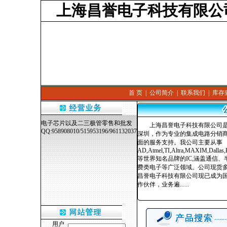
上海昌誉电子科技有限公
首 页
|
公司简介
|
联系我们
|
库存
电子芯片以及二三极管零售和批发
上海昌誉电子科技有限公司是
QQ:958908010/515953196/961132037
深圳，作为专业的集成电路分销商
面的服务支持。我公司主要从事
AD,Atmel,TI,Altra,MAXIM,Dallas
等世界知名品牌的IC,涵盖通信
费类电子等广泛领域。公司现货
昌誉电子科技有限公司现已成为
作伙伴，业务遍......
用户